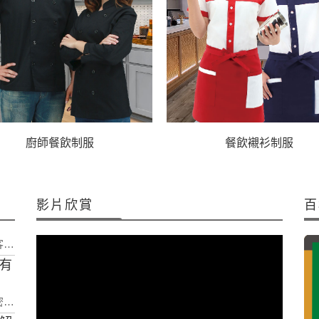
廚師餐飲制服
餐飲襯衫制服
影片欣賞
百
南
自有
曉