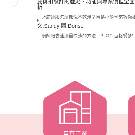
雙排扣設計的歷史、功能與專業價值全面
析
📍廚師服怎麼都洗不乾淨？百格小學堂來教你如何把廚師工作服洗乾淨
文:Sandy 圖:Dorise
<
廚師服去油漬最快速的方法｜BLOC 百格餐飲服教你3個實用小撇
餐飲制服日常清潔秘訣｜3 個快速去油漬
方法
【客戶案例】餐飲品牌專屬廚師服訂製｜BLOC百格餐飲制
MIT製造 × 自有工廠 × 專業版型 × 餐飲
一條龍服務
告別天價名牌！專業級廚師服｜高貴不貴・MIT製造・自有工
BLOC 百格餐飲服 × D&T衣的廠團體服 
打破品牌迷思，專業品質不必花大錢
自有工廠