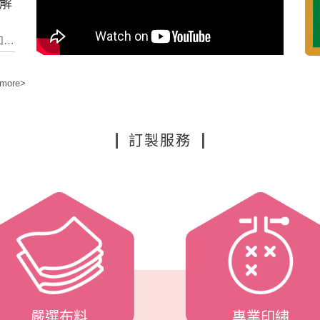
解
！
 more>
步
的
訂製服務
服
制服
廠
—
嚴選布料
專業印繡