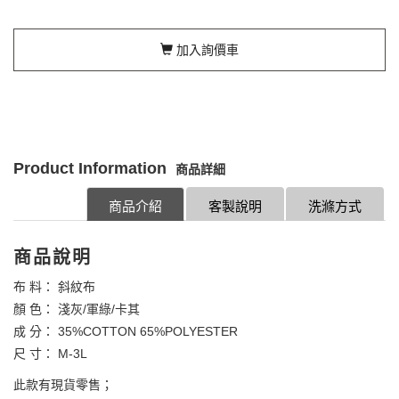
加入詢價車
Product Information
商品詳細
商品介紹
客製說明
洗滌方式
商品說明
布 料： 斜紋布
顏 色： 淺灰/軍綠/卡其
成 分： 35%COTTON 65%POLYESTER
尺 寸： M-3L
此款有現貨零售；