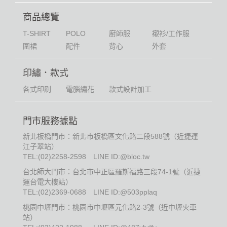
商品總覽
T-SHIRT
POLO
廚師服
襯衫/工作服
圍裙
配件
背心
外套
印繡．款式
各式印刷
電腦繡花
款式設計加工
門市服務據點
新北板橋門市：新北市板橋區文化路二段588號（近捷運
江子翠站）
TEL:
(02)2258-2598
LINE ID:@bloc.tw
台北師大門市：台北市中正區羅斯福路三段74-1號（近捷
運台電大樓站）
TEL:
(02)2369-0688
LINE ID:@503pplaq
桃園中壢門市：桃園市中壢區元化路2-3號（近中壢火車
站）