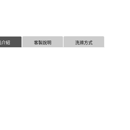
品介紹
客製說明
洗滌方式