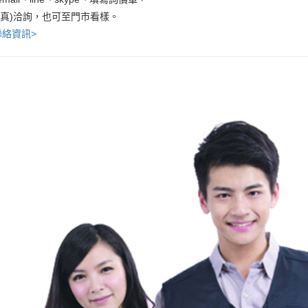
傳真)洽詢，也可至門市看樣。
聯絡資訊>