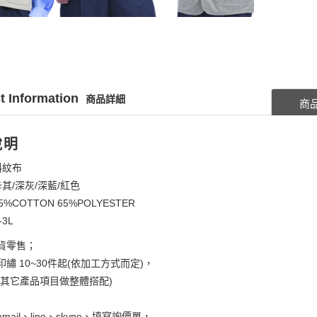
t Information
商品詳細
商
說明
斜紋布
卡其/深灰/深藍/紅色
5%COTTON 65%POLYESTER
-3L
貨零售；
繡 10~30件起(依加工方式而定)，
考其它產品項目做整體搭配)
mail、line、skype、填寫詢價單，