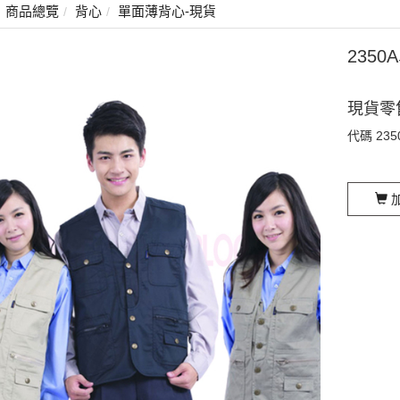
商品總覽
背心
單面薄背心-現貨
235
現貨零
代碼
235