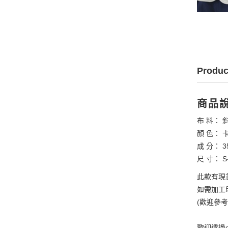
Produc
商品
布 料： 
顏 色： 
成 分： 3
尺 寸： S
此款有現
如需加工印
(歡迎參
歡迎透過e