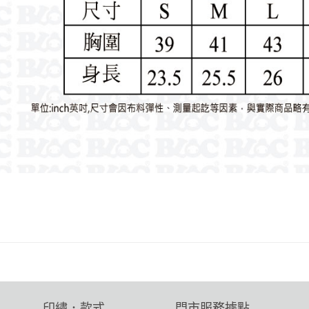
印繡．款式
門市服務據點