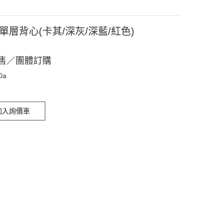
0A單層背心(卡其/深灰/深藍/紅色)
售／團體訂購
0a
加入詢價車