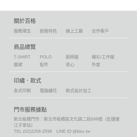
關於百格
服務理念
經營特色
線上工廠
合作客戶
商品總覽
T-SHIRT
POLO
廚師服
襯衫/工作服
圍裙
配件
背心
外套
印繡．款式
各式印刷
電腦繡花
款式設計加工
門市服務據點
新北板橋門市：新北市板橋區文化路二段588號（近捷運
江子翠站）
TEL:
(02)2258-2598
LINE ID:@bloc.tw