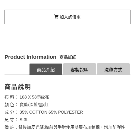
加入詢價車
Product Information
商品詳細
商品介紹
客製說明
洗滌方式
商品說明
布 料： 108 X 58斜紋布
顏 色： 寶藍/深藍/黑/紅
成 分： 35% COTTON 65% POLYESTER
尺 寸： S-3L
備 註：背後加反光條;胸前與手肘使用雙層布加鋪棉，增加防護性