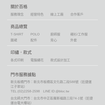
關於百格
服務理念
經營特色
線上工廠
合作客戶
商品總覽
T-SHIRT
POLO
廚師服
襯衫/工作服
圍裙
配件
背心
外套
印繡．款式
各式印刷
電腦繡花
款式設計加工
門市服務據點
新北板橋門市：新北市板橋區文化路二段588號（近捷運
江子翠站）
TEL:
(02)2258-2598
LINE ID:@bloc.tw
台北師大門市：台北市中正區羅斯福路三段74-1號（近捷
運台電大樓站）