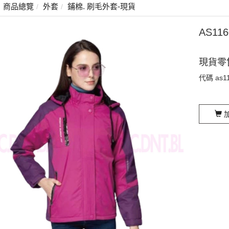
商品總覽
外套
鋪棉. 刷毛外套-現貨
AS1
現貨零
代碼
as1