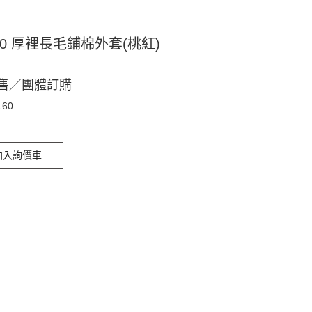
160 厚裡長毛鋪棉外套(桃紅)
售／團體訂購
160
加入詢價車