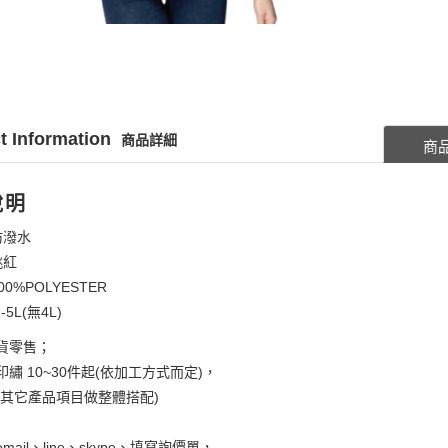
t Information
商品詳細
商
說明
防潑水
桃紅
00%POLYESTER
-5L(無4L)
貨零售；
繡 10~30件起(依加工方式而定)，
考其它產品項目做整體搭配)
mail、line、skype、填寫詢價單，