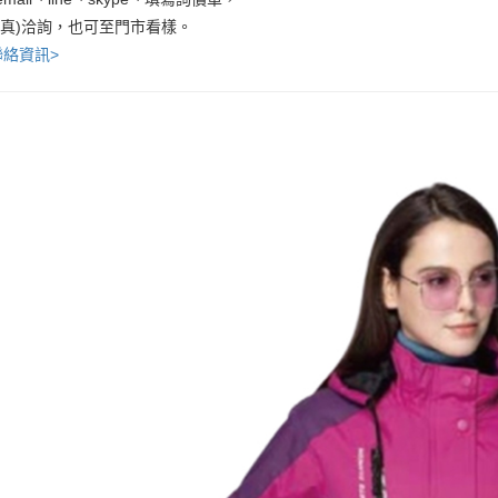
傳真)洽詢，也可至門市看樣。
聯絡資訊>