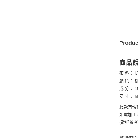
Produc
商品
布 料： 
顏 色： 
成 分： 1
尺 寸： M
此款有現
如需加工印
(歡迎參
歡迎透過e