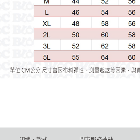
印繡．款式
門市服務據點