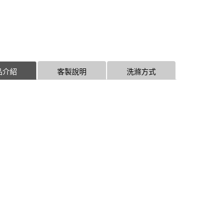
品介紹
客製說明
洗滌方式