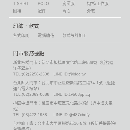
T-SHIRT
POLO
廚師服
襯衫/工作服
圍裙
配件
背心
外套
印繡．款式
各式印刷
電腦繡花
款式設計加工
門市服務據點
新北板橋門市：新北市板橋區文化路二段588號（近捷運
江子翠站）
TEL:
(02)2258-2598
LINE ID:@bloc.tw
台北師大門市：台北市中正區羅斯福路三段74-1號（近捷
運台電大樓站）
TEL:
(02)2369-0688
LINE ID:@503pplaq
桃園中壢門市：桃園市中壢區元化路2-3號（近中壢火車
站）
TEL:
(03)422-1988
LINE ID:@487xbdfy
台中總工廠：台中市大里區鐵路街10-5號（近新菩提醫院/
台灣銀行）