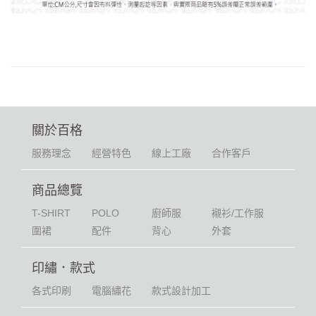
關於百格
服務理念
經營特色
線上工廠
合作客戶
商品總覽
T-SHIRT
POLO
廚師服
襯衫/工作服
圍裙
配件
背心
外套
印繡．款式
各式印刷
電腦繡花
款式設計加工