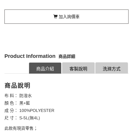
加入詢價車
Product Information
商品詳細
商品介紹
客製說明
洗滌方式
商品說明
布 料： 防潑水
顏 色： 黑+藍
成 分： 100%POLYESTER
尺 寸： S-5L(無4L)
此款有現貨零售；