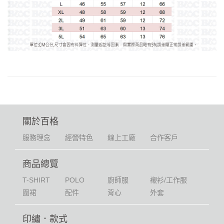
關於百格
服務理念
經營特色
線上工廠
合作客戶
商品總覽
T-SHIRT
POLO
廚師服
襯衫/工作服
圍裙
配件
背心
外套
印繡．款式