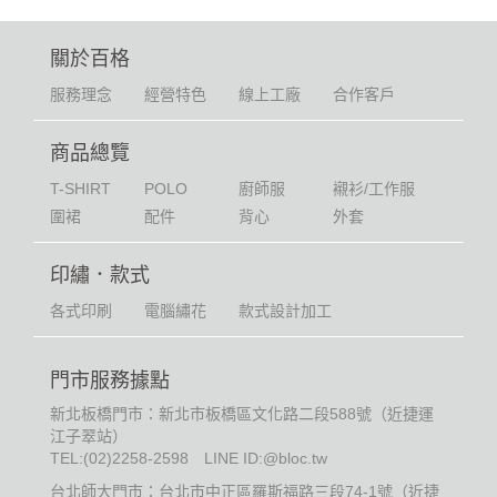
關於百格
服務理念
經營特色
線上工廠
合作客戶
商品總覽
T-SHIRT
POLO
廚師服
襯衫/工作服
圍裙
配件
背心
外套
印繡．款式
各式印刷
電腦繡花
款式設計加工
門市服務據點
新北板橋門市：新北市板橋區文化路二段588號（近捷運
江子翠站）
TEL:
(02)2258-2598
LINE ID:@bloc.tw
台北師大門市：台北市中正區羅斯福路三段74-1號（近捷