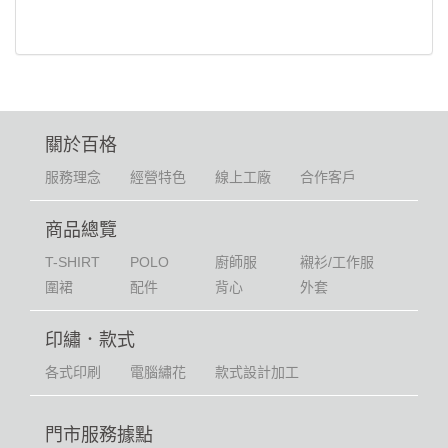
關於百格
服務理念
經營特色
線上工廠
合作客戶
商品總覽
T-SHIRT
POLO
廚師服
襯衫/工作服
圍裙
配件
背心
外套
印繡．款式
各式印刷
電腦繡花
款式設計加工
門市服務據點