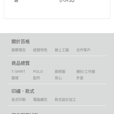
選
(六片式)
關於百格
服務理念
經營特色
線上工廠
合作客戶
商品總覽
T-SHIRT
POLO
廚師服
襯衫/工作服
圍裙
配件
背心
外套
印繡．款式
各式印刷
電腦繡花
款式設計加工