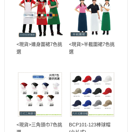
<現貨>連身圍裙7色挑
<現貨>半截圍裙7色挑
選
選
<現貨>三角頭巾7色挑
BCP101-123棒球帽