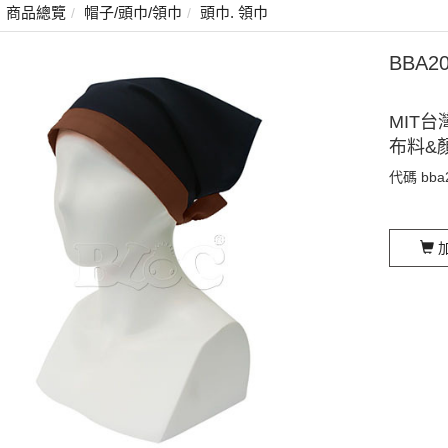
商品總覽
帽子/頭巾/領巾
頭巾. 領巾
BBA
MIT台
布料&
代碼
bba