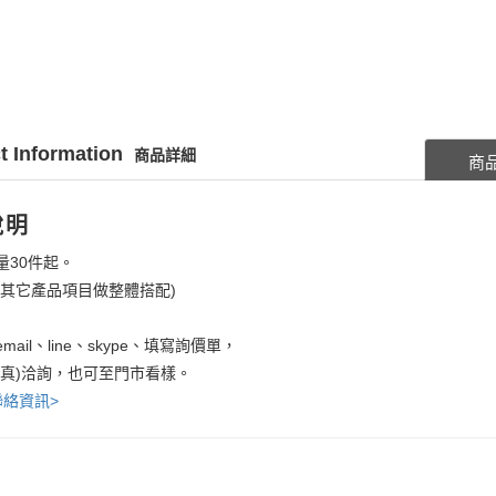
t Information
商品詳細
商
說明
量30件起。
考其它產品項目做整體搭配)
mail、line、skype、填寫詢價單，
傳真)洽詢，也可至門市看樣。
聯絡資訊>