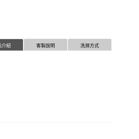
品介紹
客製說明
洗滌方式