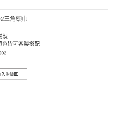
202三角頭巾
灣製
顏色皆可客製搭配
202
加入詢價車