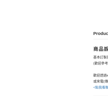
Produc
商品
基本訂製
(歡迎參
歡迎透過e
或來電(
<點我看