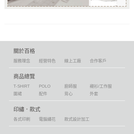
關於百格
服務理念
經營特色
線上工廠
合作客戶
商品總覽
T-SHIRT
POLO
廚師服
襯衫/工作服
圍裙
配件
背心
外套
印繡．款式
各式印刷
電腦繡花
款式設計加工