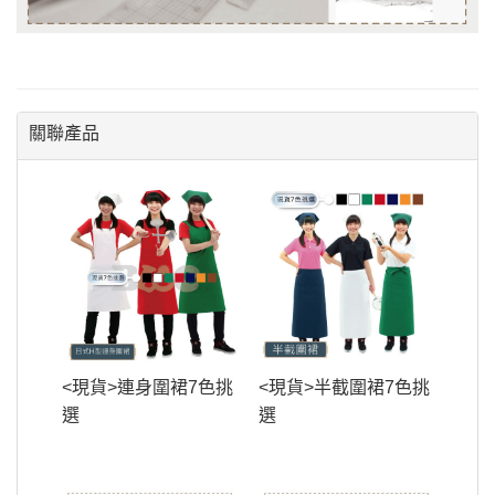
關聯產品
<現貨>連身圍裙7色挑
<現貨>半截圍裙7色挑
選
選