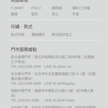
商品總覽
T-SHIRT
POLO
廚師服
襯衫/工作服
圍裙
配件
背心
外套
印繡．款式
各式印刷
電腦繡花
款式設計加工
門市服務據點
新北板橋門市：新北市板橋區文化路二段588號（近捷運
江子翠站）
TEL:
(02)2258-2598
LINE ID:@bloc.tw
台北師大門市：台北市中正區羅斯福路三段74-1號（近捷
運台電大樓站）
TEL:
(02)2369-0688
LINE ID:@503pplaq
桃園中壢門市：桃園市中壢區元化路2-3號（近中壢火車
站）
TEL:
(03)422-1988
LINE ID:@487xbdfy
台中總工廠：台中市大里區鐵路街10-5號（近新菩提醫院/