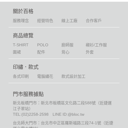
關於百格
服務理念
經營特色
線上工廠
合作客戶
商品總覽
T-SHIRT
POLO
廚師服
襯衫/工作服
圍裙
配件
背心
外套
印繡．款式
各式印刷
電腦繡花
款式設計加工
門市服務據點
新北板橋門市：新北市板橋區文化路二段588號（近捷運
江子翠站）
TEL:
(02)2258-2598
LINE ID:@bloc.tw
台北師大門市：台北市中正區羅斯福路三段74-1號（近捷