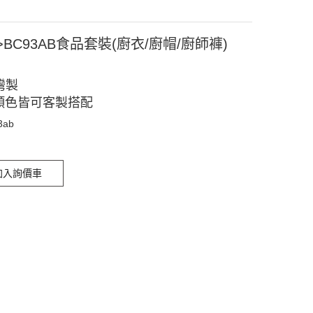
>BC93AB食品套裝(廚衣/廚帽/廚師褲)
灣製
顏色皆可客製搭配
3ab
加入詢價車