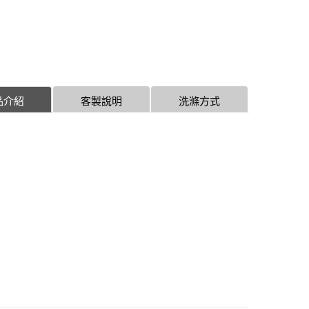
品介紹
客製說明
洗滌方式