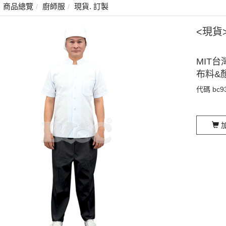
商品總覽
廚師服
現貨. 訂製
<現貨
MIT台
布料&
代碼
bc9