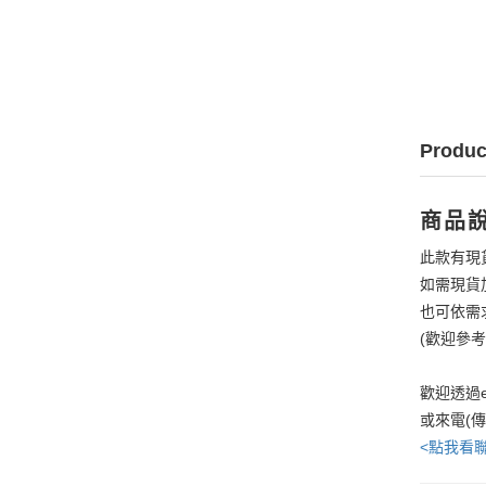
Produc
商品
此款有現
如需現貨
也可依需
(歡迎參
歡迎透過e
或來電(
<點我看