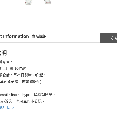
t Information
商品詳細
商
說明
貨零售。
加工印繡 10件起，
求設計，基本訂製量30件起。
考其它產品項目做整體搭配)
mail、line、skype、填寫詢價單，
傳真)洽詢，也可至門市看樣。
聯絡資訊>