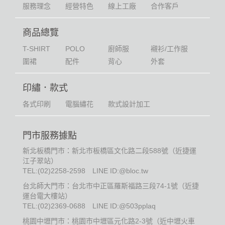
服務理念
經營特色
線上工廠
合作客戶
商品總覽
T-SHIRT
POLO
廚師服
襯衫/工作服
圍裙
配件
背心
外套
印繡．款式
各式印刷
電腦繡花
款式設計加工
門市服務據點
新北板橋門市：新北市板橋區文化路二段588號（近捷運
江子翠站）
TEL:
(02)2258-2598
LINE ID:@bloc.tw
台北師大門市：台北市中正區羅斯福路三段74-1號（近捷
運台電大樓站）
TEL:
(02)2369-0688
LINE ID:@503pplaq
桃園中壢門市：桃園市中壢區元化路2-3號（近中壢火車