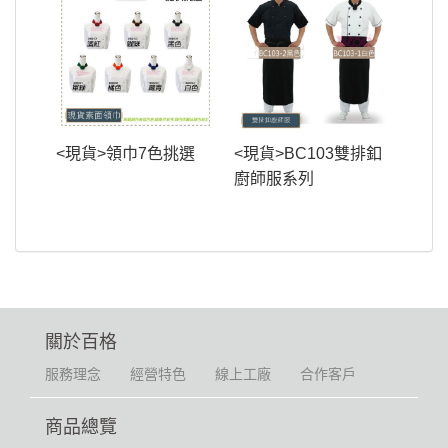
<現貨>領巾7色挑選
<現貨>BC103雙排釦
廚師服系列
關於百格
服務理念
經營特色
線上工廠
合作客戶
商品總覽