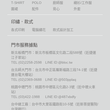
T-SHIRT
POLO
廚師服
襯衫/工作服
圍裙
配件
背心
外套
印繡．款式
各式印刷
電腦繡花
款式設計加工
門市服務據點
新北板橋門市：新北市板橋區文化路二段588號（近捷運
江子翠站）
TEL:
(02)2258-2598
LINE ID:@bloc.tw
台北師大門市：台北市中正區羅斯福路三段74-1號（近捷
運台電大樓站）
TEL:
(02)2369-0688
LINE ID:@503pplaq
桃園中壢門市：桃園市中壢區元化路2-3號（近中壢火車
站）
TEL:
(03)422-1988
LINE ID:@487xbdfy
台中總工廠：台中市大里區鐵路街10-5號（近新菩提醫院/
台灣銀行）