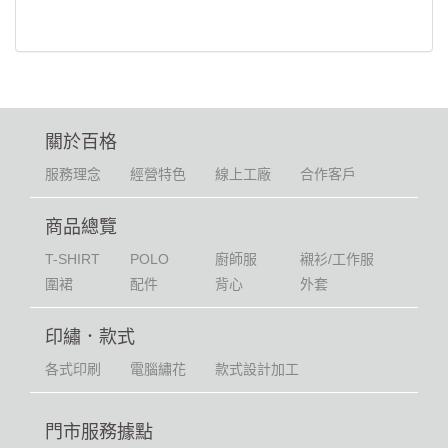
關於百格
服務理念
經營特色
線上工廠
合作客戶
商品總覽
T-SHIRT
POLO
廚師服
襯衫/工作服
圍裙
配件
背心
外套
印繡．款式
各式印刷
電腦繡花
款式設計加工
門市服務據點