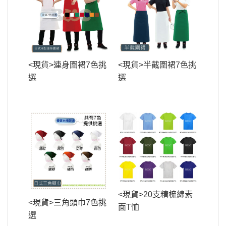
<現貨>連身圍裙7色挑
<現貨>半截圍裙7色挑
選
選
<現貨>20支精梳綿素
<現貨>三角頭巾7色挑
面T恤
選