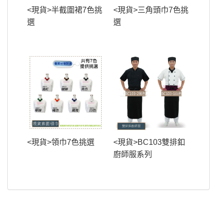
<現貨>半截圍裙7色挑
<現貨>三角頭巾7色挑
選
選
<現貨>領巾7色挑選
<現貨>BC103雙排釦
廚師服系列