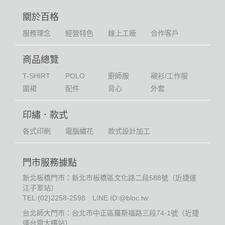
關於百格
服務理念
經營特色
線上工廠
合作客戶
商品總覽
T-SHIRT
POLO
廚師服
襯衫/工作服
圍裙
配件
背心
外套
印繡．款式
各式印刷
電腦繡花
款式設計加工
門市服務據點
新北板橋門市：新北市板橋區文化路二段588號（近捷運
江子翠站）
TEL:
(02)2258-2598
LINE ID:@bloc.tw
台北師大門市：台北市中正區羅斯福路三段74-1號（近捷
運台電大樓站）