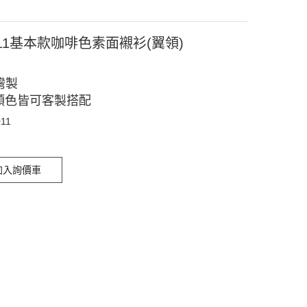
011基本款咖啡色素面襯衫(翼領)
灣製
顏色皆可客製搭配
011
加入詢價車