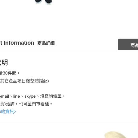
t Information
商品詳細
商
說明
量30件起。
考其它產品項目做整體搭配)
mail、line、skype、填寫詢價單，
傳真)洽詢，也可至門市看樣。
聯絡資訊>