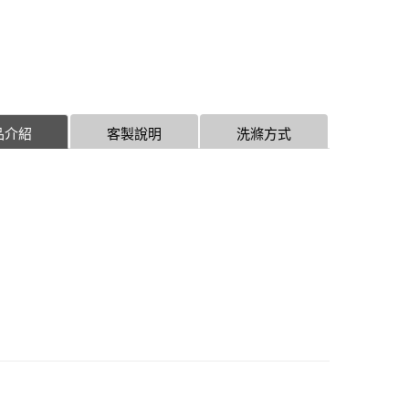
品介紹
客製說明
洗滌方式