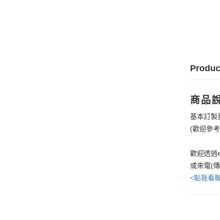
Produc
商品
基本訂製
(歡迎參
歡迎透過e
或來電(
<點我看