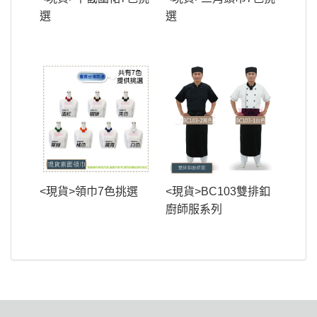
選
選
<現貨>領巾7色挑選
<現貨>BC103雙排釦
廚師服系列