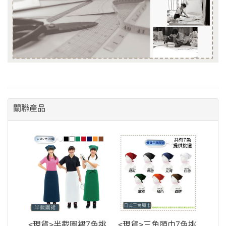
關聯產品
<現貨>半截圍裙7色挑
<現貨>三角頭巾7色挑