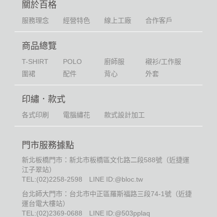
關於百格
服務理念
經營特色
線上工廠
合作客戶
商品總覽
T-SHIRT
POLO
廚師服
襯衫/工作服
圍裙
配件
背心
外套
印繡．款式
各式印刷
電腦繡花
款式設計加工
門市服務據點
新北板橋門市：新北市板橋區文化路二段588號（近捷運
江子翠站）
TEL:
(02)2258-2598
LINE ID:@bloc.tw
台北師大門市：台北市中正區羅斯福路三段74-1號（近捷
運台電大樓站）
TEL:
(02)2369-0688
LINE ID:@503pplaq