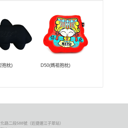
型抱枕)
D50(媽祖抱枕)
化路二段588號（近捷運江子翠站）