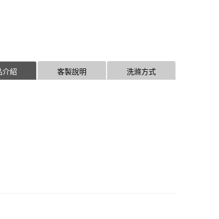
品介紹
客製說明
洗滌方式