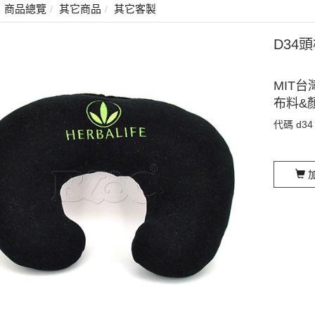
商品總覽
其它商品
其它客製
D34
MIT台
布料&
代碼
d34