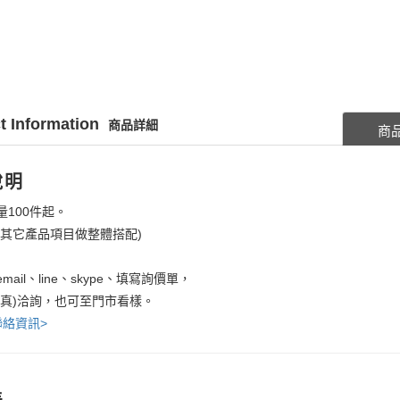
t Information
商品詳細
商
說明
量100件起。
考其它產品項目做整體搭配)
mail、line、skype、填寫詢價單，
傳真)洽詢，也可至門市看樣。
聯絡資訊>