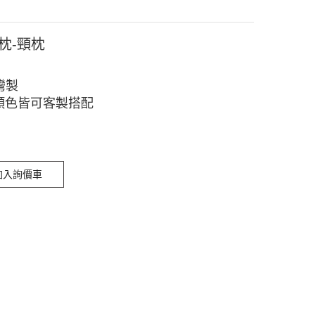
頭枕-頸枕
灣製
顏色皆可客製搭配
加入詢價車