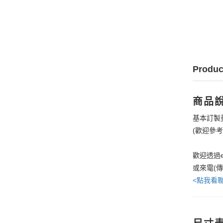
Produc
商品
基本訂製
(歡迎參
歡迎透過e
或來電(
<點我看