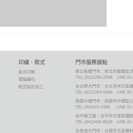
印繡．款式
門市服務據點
新北板橋門市：新北市板橋區文
各式印刷
TEL:
(02)2258-2598
LINE ID
電腦繡花
台北師大門市：台北市中正區羅
款式設計加工
TEL:
(02)2369-0688
LINE ID
桃園中壢門市：桃園市中壢區元
TEL:
(03)422-1988
LINE ID
台中總工廠：台中市大里區鐵路街
TEL:
(04)2486-6528
LINE ID
台南成大門市：台南市北區勝利