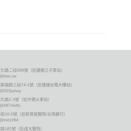
化路二段588號（近捷運江子翠站）
:@bloc.tw
斯福路三段74-1號（近捷運台電大樓站）
:@503pplaq
化路2-3號（近中壢火車站）
:@487xbdfy
10-5號（近新菩提醫院/台灣銀行）
:@mit1994
路182號（近成大醫院）