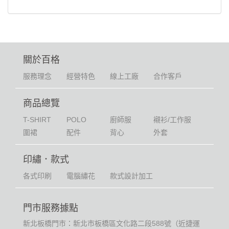
關於百格
服務理念
經營特色
線上工廠
合作客戶
商品總覽
T-SHIRT
POLO
廚師服
襯衫/工作服
圍裙
配件
背心
外套
印繡．款式
各式印刷
電腦繡花
款式設計加工
門市服務據點
新北板橋門市：新北市板橋區文化路二段588號（近捷運