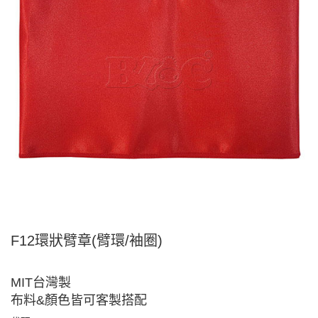
F12環狀臂章(臂環/袖圈)
MIT台灣製
布料&顏色皆可客製搭配