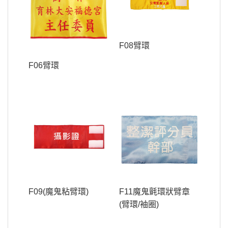
F08臂環
F06臂環
F09(魔鬼粘臂環)
F11魔鬼氈環狀臂章
(臂環/袖圈)