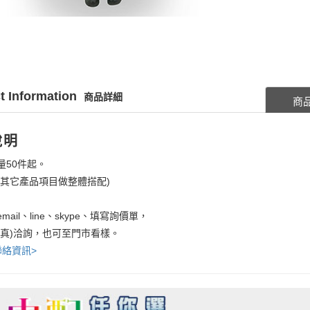
t Information
商品詳細
商
說明
量50件起。
考其它產品項目做整體搭配)
mail、line、skype、填寫詢價單，
傳真)洽詢，也可至門市看樣。
聯絡資訊>