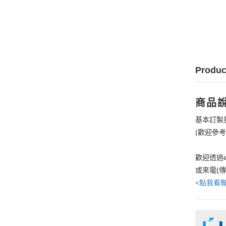
Produc
商品
基本訂製
(歡迎參
歡迎透過e
或來電(
<點我看