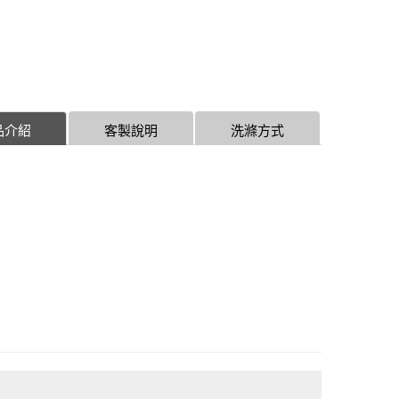
品介紹
客製說明
洗滌方式