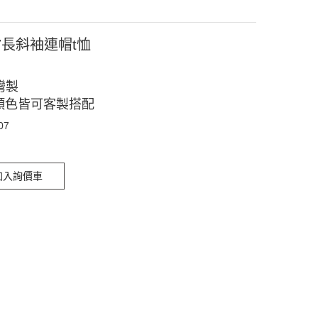
07長斜袖連帽t恤
灣製
顏色皆可客製搭配
07
加入詢價車