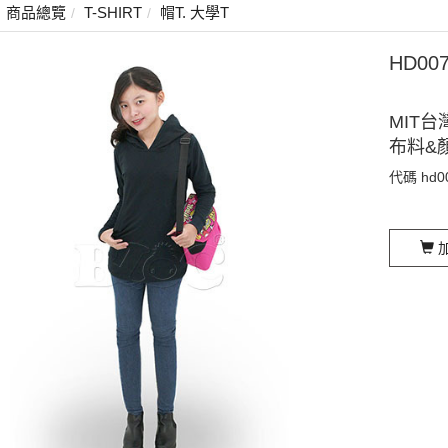
商品總覽
T-SHIRT
帽T. 大學T
HD0
MIT台
布料&
代碼
hd0