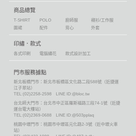
商品總覽
T-SHIRT
POLO
廚師服
襯衫/工作服
圍裙
配件
背心
外套
印繡．款式
各式印刷
電腦繡花
款式設計加工
門市服務據點
新北板橋門市：新北市板橋區文化路二段588號（近捷運
江子翠站）
TEL:
(02)2258-2598
LINE ID:@bloc.tw
台北師大門市：台北市中正區羅斯福路三段74-1號（近捷
運台電大樓站）
TEL:
(02)2369-0688
LINE ID:@503pplaq
桃園中壢門市：桃園市中壢區元化路2-3號（近中壢火車
站）