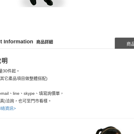
t Information
商品詳細
商
說明
量30件起。
考其它產品項目做整體搭配)
mail、line、skype、填寫詢價單，
傳真)洽詢，也可至門市看樣。
聯絡資訊>