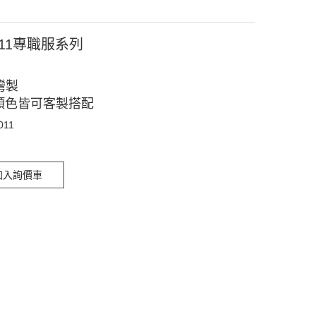
011專職服系列
灣製
顏色皆可客製搭配
011
加入詢價車