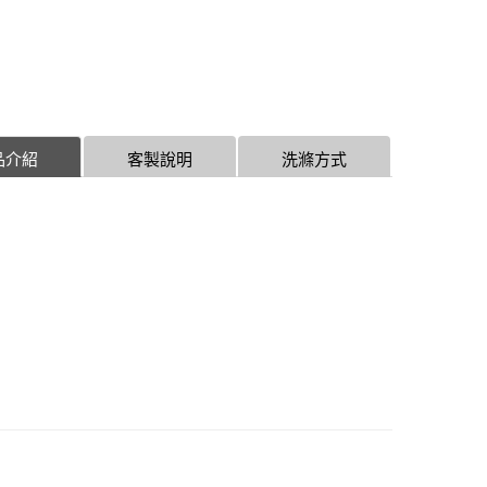
品介紹
客製說明
洗滌方式