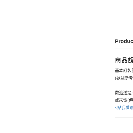
Produc
商品
基本訂製
(歡迎參
歡迎透過e
或來電(
<點我看