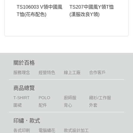
TS106003 V領中國風
TS207中國風Y領T恤
T恤(花布配色)
(漢服改良Y領)
關於百格
服務理念
經營特色
線上工廠
合作客戶
商品總覽
T-SHIRT
POLO
廚師服
襯衫/工作服
圍裙
配件
背心
外套
印繡．款式
各式印刷
電腦繡花
款式設計加工