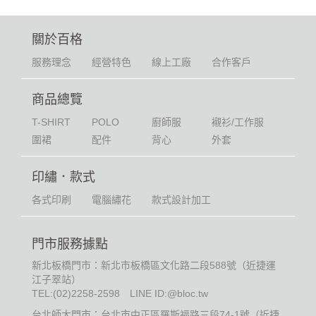
關於百格
服務理念
經營特色
線上工廠
合作客戶
商品總覽
T-SHIRT
POLO
廚師服
襯衫/工作服
圍裙
配件
背心
外套
印繡．款式
各式印刷
電腦繡花
款式設計加工
門市服務據點
新北板橋門市：新北市板橋區文化路二段588號（近捷運
江子翠站）
TEL:
(02)2258-2598
LINE ID:@bloc.tw
台北師大門市：台北市中正區羅斯福路三段74-1號（近捷