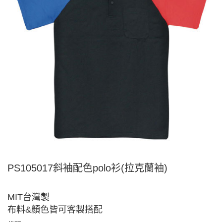
PS105017斜袖配色polo衫(拉克蘭袖)
MIT台灣製
布料&顏色皆可客製搭配