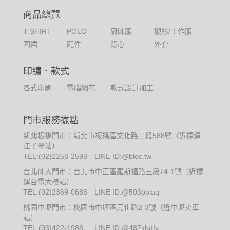
商品總覽
T-SHIRT
POLO
廚師服
襯衫/工作服
圍裙
配件
背心
外套
印繡．款式
各式印刷
電腦繡花
款式設計加工
門市服務據點
新北板橋門市：新北市板橋區文化路二段588號（近捷運
江子翠站）
TEL:
(02)2258-2598
LINE ID:@bloc.tw
台北師大門市：台北市中正區羅斯福路三段74-1號（近捷
運台電大樓站）
TEL:
(02)2369-0688
LINE ID:@503pplaq
桃園中壢門市：桃園市中壢區元化路2-3號（近中壢火車
站）
TEL:
(03)422-1988
LINE ID:@487xbdfy