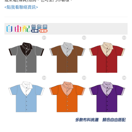
<點我看聯絡資訊>