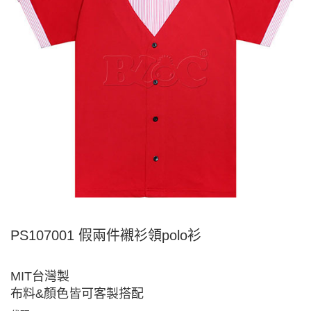
PS107001 假兩件襯衫領polo衫
MIT台灣製
布料&顏色皆可客製搭配