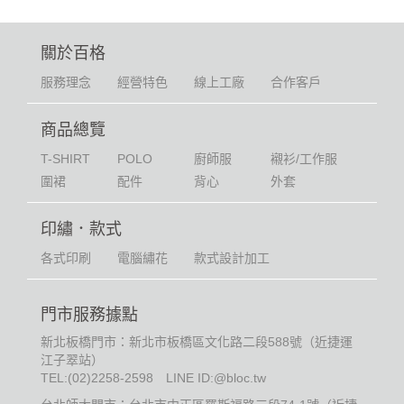
關於百格
服務理念
經營特色
線上工廠
合作客戶
商品總覽
T-SHIRT
POLO
廚師服
襯衫/工作服
圍裙
配件
背心
外套
印繡．款式
各式印刷
電腦繡花
款式設計加工
門市服務據點
新北板橋門市：新北市板橋區文化路二段588號（近捷運
江子翠站）
TEL:
(02)2258-2598
LINE ID:@bloc.tw