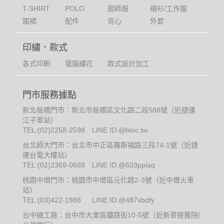
T-SHIRT
POLO
廚師服
襯衫/工作服
圍裙
配件
背心
外套
印繡．款式
各式印刷
電腦繡花
款式設計加工
門市服務據點
新北板橋門市：新北市板橋區文化路二段588號（近捷運
江子翠站）
TEL:
(02)2258-2598
LINE ID:@bloc.tw
台北師大門市：台北市中正區羅斯福路三段74-1號（近捷
運台電大樓站）
TEL:
(02)2369-0688
LINE ID:@503pplaq
桃園中壢門市：桃園市中壢區元化路2-3號（近中壢火車
站）
TEL:
(03)422-1988
LINE ID:@487xbdfy
台中總工廠：台中市大里區鐵路街10-5號（近新菩提醫院/