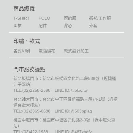
商品總覽
T-SHIRT
POLO
廚師服
襯衫/工作服
圍裙
配件
背心
外套
印繡．款式
各式印刷
電腦繡花
款式設計加工
門市服務據點
新北板橋門市：新北市板橋區文化路二段588號（近捷運
江子翠站）
TEL:
(02)2258-2598
LINE ID:@bloc.tw
台北師大門市：台北市中正區羅斯福路三段74-1號（近捷
運台電大樓站）
TEL:
(02)2369-0688
LINE ID:@503pplaq
桃園中壢門市：桃園市中壢區元化路2-3號（近中壢火車
站）
TEL:
(03)422-1988
LINE ID:@487xbdfy