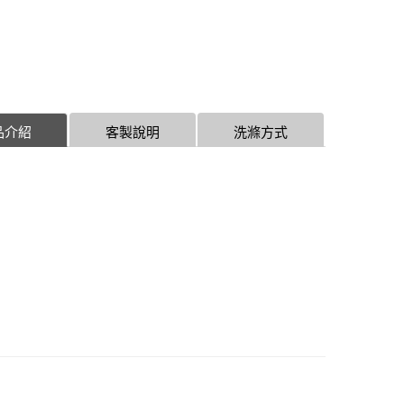
品介紹
客製說明
洗滌方式