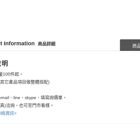
t Information
商品詳細
商
說明
量100件起。
考其它產品項目做整體搭配)
mail、line、skype、填寫詢價單，
傳真)洽詢，也可至門市看樣。
聯絡資訊>