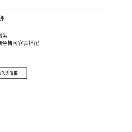
圍兜
灣製
顏色皆可客製搭配
加入詢價車