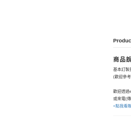
Produc
商品
基本訂製
(歡迎參
歡迎透過e
或來電(
<點我看