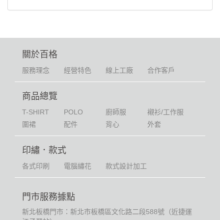
關於百格
服務理念
經營特色
線上工廠
合作客戶
商品總覽
T-SHIRT
POLO
廚師服
襯衫/工作服
圍裙
配件
背心
外套
印繡．款式
各式印刷
電腦繡花
款式設計加工
門市服務據點
新北板橋門市：新北市板橋區文化路二段588號（近捷運