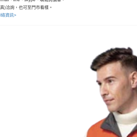
傳真)洽詢，也可至門市看樣。
聯絡資訊>