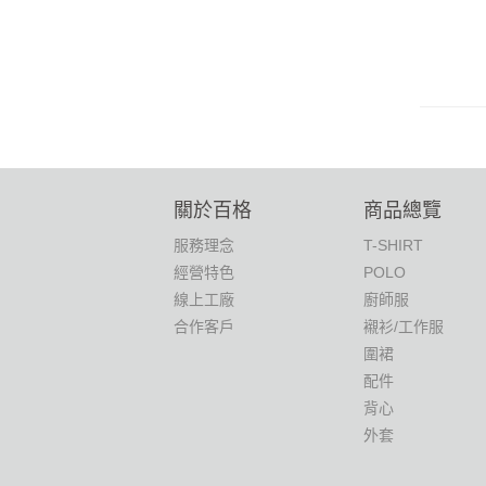
關於百格
商品總覽
服務理念
T-SHIRT
經營特色
POLO
線上工廠
廚師服
合作客戶
襯衫/工作服
圍裙
配件
背心
外套