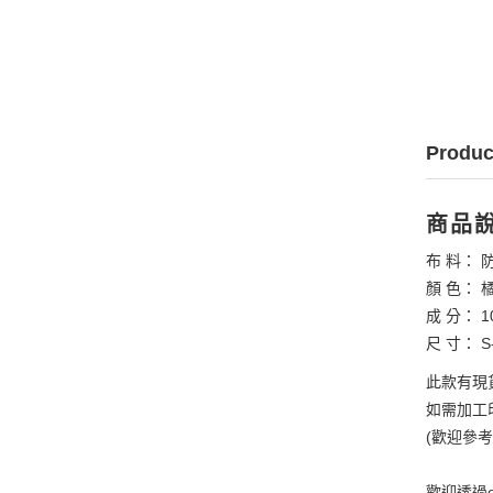
Produc
商品
布 料： 
顏 色： 
成 分： 1
尺 寸： S-
此款有現
如需加工印
(歡迎參
歡迎透過e