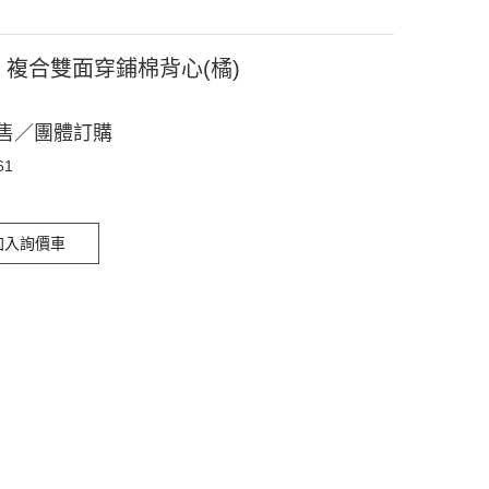
61 複合雙面穿鋪棉背心(橘)
售／團體訂購
61
加入詢價車