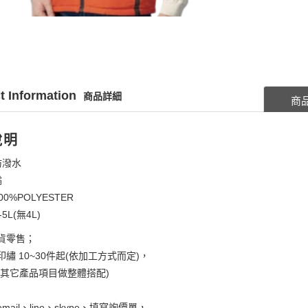
t Information
商品詳細
商
說明
防潑水
橘
00%POLYESTER
5L(無4L)
貨零售；
繡 10~30件起(依加工方式而定)，
考其它產品項目做整體搭配)
mail、line、skype、填寫詢價單，