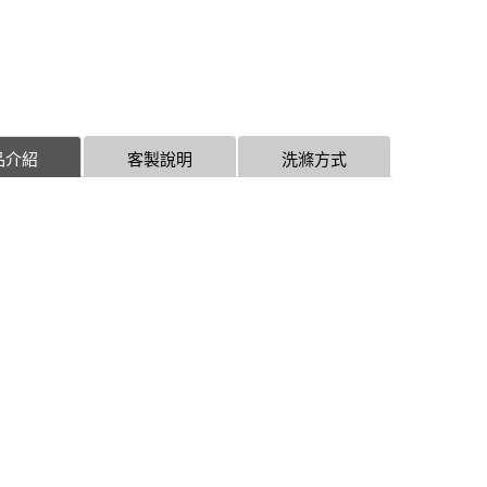
品介紹
客製說明
洗滌方式