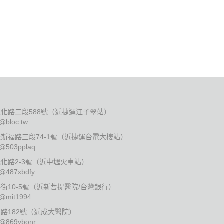
化路二段588號（近捷運江子翠站）
:@bloc.tw
斯福路三段74-1號（近捷運台電大樓站）
:@503pplaq
化路2-3號（近中壢火車站）
:@487xbdfy
10-5號（近新菩提醫院/台灣銀行）
:@mit1994
路182號（近成大醫院）
:@869ybonr