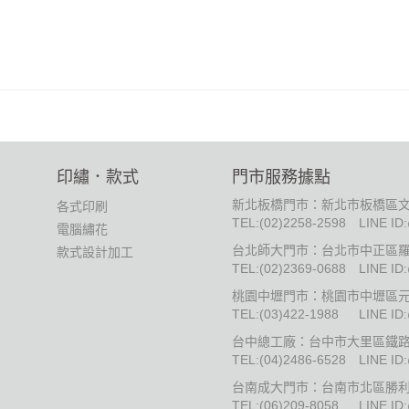
印繡．款式
門市服務據點
新北板橋門市：新北市板橋區文
各式印刷
TEL:
(02)2258-2598
LINE ID
電腦繡花
台北師大門市：台北市中正區羅
款式設計加工
TEL:
(02)2369-0688
LINE ID
桃園中壢門市：桃園市中壢區元
TEL:
(03)422-1988
LINE ID
台中總工廠：台中市大里區鐵路街
TEL:
(04)2486-6528
LINE ID
台南成大門市：台南市北區勝利
TEL:
(06)209-8058
LINE ID