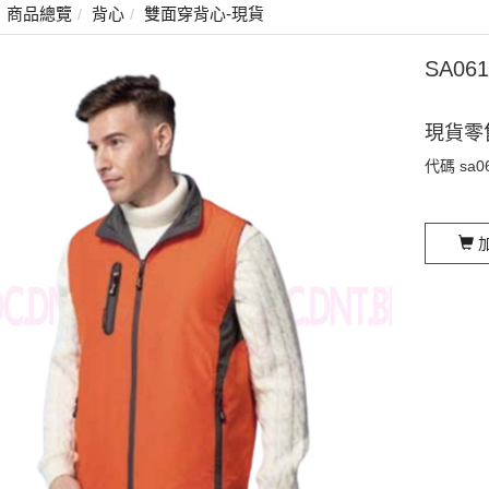
商品總覽
背心
雙面穿背心-現貨
SA0
現貨零
代碼
sa0