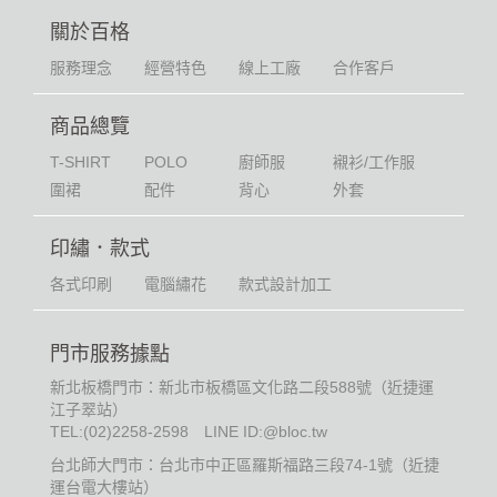
關於百格
服務理念
經營特色
線上工廠
合作客戶
商品總覽
T-SHIRT
POLO
廚師服
襯衫/工作服
圍裙
配件
背心
外套
印繡．款式
各式印刷
電腦繡花
款式設計加工
門市服務據點
新北板橋門市：新北市板橋區文化路二段588號（近捷運
江子翠站）
TEL:
(02)2258-2598
LINE ID:@bloc.tw
台北師大門市：台北市中正區羅斯福路三段74-1號（近捷
運台電大樓站）