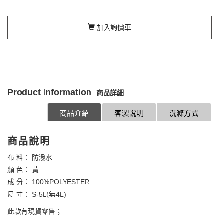
加入詢價車
Product Information
商品詳細
商品介紹
客製說明
洗滌方式
商品說明
布 料： 防潑水
顏 色： 黃
成 分： 100%POLYESTER
尺 寸： S-5L(無4L)
此款有現貨零售；