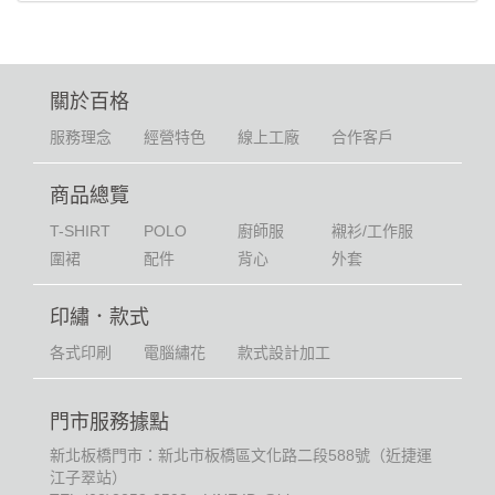
關於百格
服務理念
經營特色
線上工廠
合作客戶
商品總覽
T-SHIRT
POLO
廚師服
襯衫/工作服
圍裙
配件
背心
外套
印繡．款式
各式印刷
電腦繡花
款式設計加工
門市服務據點
新北板橋門市：新北市板橋區文化路二段588號（近捷運
江子翠站）