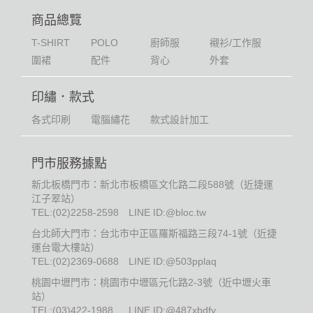
商品總覽
T-SHIRT
POLO
廚師服
襯衫/工作服
圍裙
配件
背心
外套
印繡．款式
各式印刷
電腦繡花
款式設計加工
門市服務據點
新北板橋門市：新北市板橋區文化路二段588號（近捷運
江子翠站）
TEL:
(02)2258-2598
LINE ID:@bloc.tw
台北師大門市：台北市中正區羅斯福路三段74-1號（近捷
運台電大樓站）
TEL:
(02)2369-0688
LINE ID:@503pplaq
桃園中壢門市：桃園市中壢區元化路2-3號（近中壢火車
站）
TEL:
(03)422-1988
LINE ID:@487xbdfy