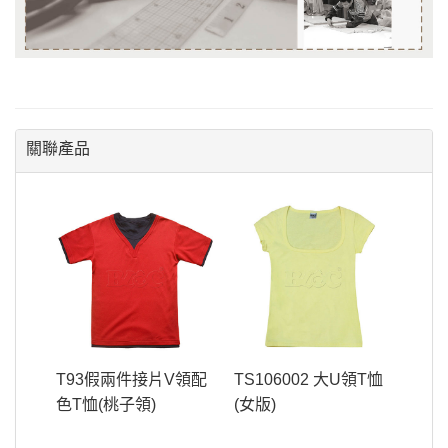
關聯產品
T93假兩件接片V領配
TS106002 大U領T恤
色T恤(桃子領)
(女版)