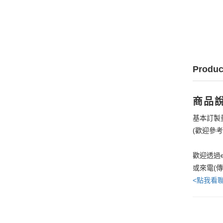
Produc
商品
基本訂製
(歡迎參
歡迎透過e
或來電(
<點我看