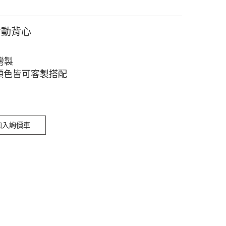
活動背心
灣製
顏色皆可客製搭配
加入詢價車