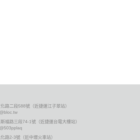
化路二段588號（近捷運江子翠站）
:@bloc.tw
斯福路三段74-1號（近捷運台電大樓站）
:@503pplaq
化路2-3號（近中壢火車站）