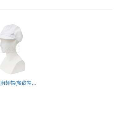
BCP503廚師帽(餐飲帽.食品帽.衛生帽)