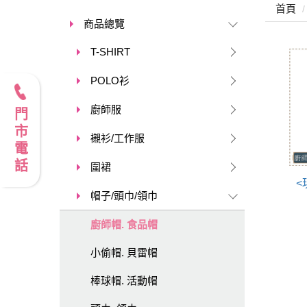
首頁
商品總覽
T-SHIRT
POLO衫
廚師服
門市電話
襯衫/工作服
圍裙
<
帽子/頭巾/領巾
廚師帽. 食品帽
小偷帽. 貝雷帽
棒球帽. 活動帽