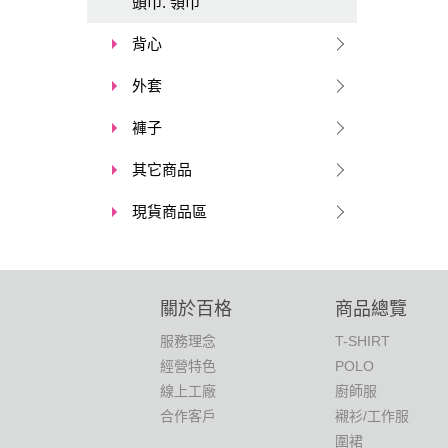
頭巾. 領巾
背心
外套
褲子
其它商品
現貨商品區
關於百格
商品總覽
服務理念
T-SHIRT
經營特色
POLO
線上工廠
廚師服
合作客戶
襯衫/工作服
圍裙