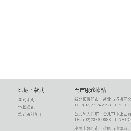
印繡．款式
門市服務據點
新北板橋門市：新北市板橋區文
各式印刷
TEL:
(02)2258-2598
LINE ID
電腦繡花
台北師大門市：台北市中正區羅
款式設計加工
TEL:
(02)2369-0688
LINE ID
桃園中壢門市：桃園市中壢區元