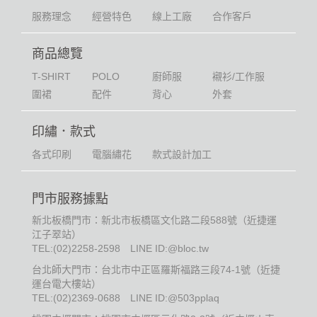
服務理念
經營特色
線上工廠
合作客戶
商品總覽
T-SHIRT
POLO
廚師服
襯衫/工作服
圍裙
配件
背心
外套
印繡．款式
各式印刷
電腦繡花
款式設計加工
門市服務據點
新北板橋門市：新北市板橋區文化路二段588號（近捷運
江子翠站）
TEL:
(02)2258-2598
LINE ID:@bloc.tw
台北師大門市：台北市中正區羅斯福路三段74-1號（近捷
運台電大樓站）
TEL:
(02)2369-0688
LINE ID:@503pplaq