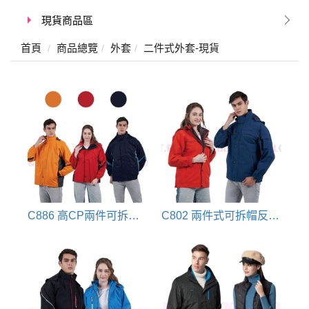
現貨商品區
首頁
商品總覽
外套
二件式外套-現貨
C886 高CP兩件可拆式透氣外套(丈青/橘/紅)
C802 兩件式可拆帽反光條兩件式外套(暗墨藍/亮橘)