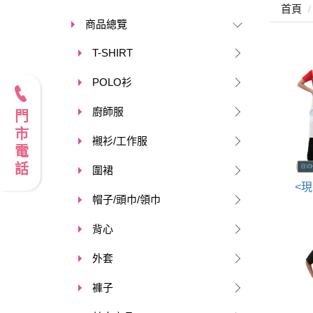
首頁
商品總覽
T-SHIRT
POLO衫
廚師服
門市電話
襯衫/工作服
圍裙
<
帽子/頭巾/領巾
背心
外套
褲子