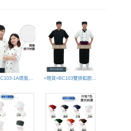
<現貨>BC103-1A透氣廚師服
<現貨>BC103雙排釦廚師服系列