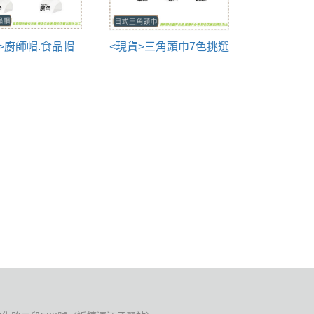
>廚師帽.食品帽
<現貨>三角頭巾7色挑選