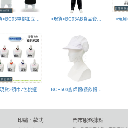
<現貨>BC93單排釦立領廚師服
<現貨>BC93AB食品套裝(廚衣/廚帽/廚師褲)
<現貨
<現貨>領巾7色挑選
BCP503廚師帽(餐飲帽.食品帽.衛生帽)
印繡．款式
門市服務據點