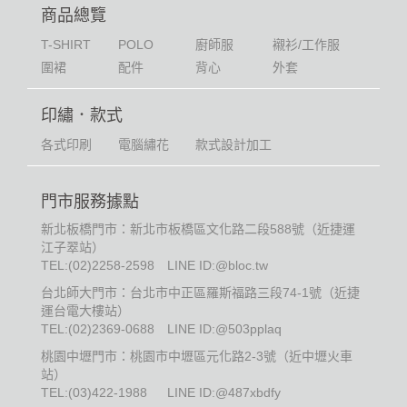
商品總覽
T-SHIRT
POLO
廚師服
襯衫/工作服
圍裙
配件
背心
外套
印繡．款式
各式印刷
電腦繡花
款式設計加工
門市服務據點
新北板橋門市：新北市板橋區文化路二段588號（近捷運
江子翠站）
TEL:
(02)2258-2598
LINE ID:@bloc.tw
台北師大門市：台北市中正區羅斯福路三段74-1號（近捷
運台電大樓站）
TEL:
(02)2369-0688
LINE ID:@503pplaq
桃園中壢門市：桃園市中壢區元化路2-3號（近中壢火車
站）
TEL:
(03)422-1988
LINE ID:@487xbdfy