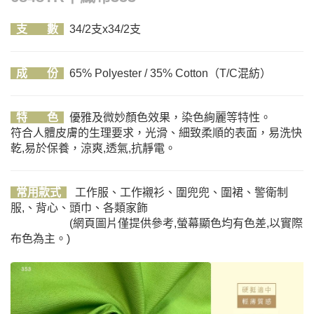
支 數
34/2支x34/2支
成 份
65% Polyester / 35% Cotton（T/C混紡）
特
色
優雅及微妙顏色效果，染色絢麗等特性。
符合人體皮膚的生理要求，光滑、細致柔順的表面，易洗快
乾,易於保養，涼爽,透氣,抗靜電。
常用款式
工作服
、工作襯衫、圍兜兜、圍裙、警衛制
服,、背心、頭巾、各類家飾
(網頁圖片僅提供參考,螢幕顯色均有色差,以實際
布色為主。)