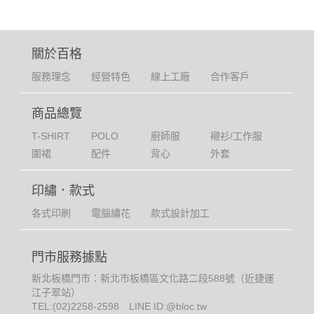
關於百格
服務理念
經營特色
線上工廠
合作客戶
商品總覽
T-SHIRT
POLO
廚師服
襯衫/工作服
圍裙
配件
背心
外套
印繡．款式
各式印刷
電腦繡花
款式設計加工
門市服務據點
新北板橋門市：新北市板橋區文化路二段588號（近捷運
江子翠站）
TEL:
(02)2258-2598
LINE ID:@bloc.tw