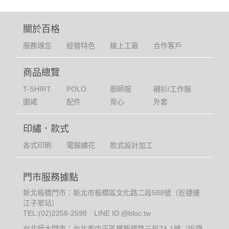
關於百格
服務理念
經營特色
線上工廠
合作客戶
商品總覽
T-SHIRT
POLO
廚師服
襯衫/工作服
圍裙
配件
背心
外套
印繡．款式
各式印刷
電腦繡花
款式設計加工
門市服務據點
新北板橋門市：新北市板橋區文化路二段588號（近捷運
江子翠站）
TEL:
(02)2258-2598
LINE ID:@bloc.tw
台北師大門市：台北市中正區羅斯福路三段74-1號（近捷