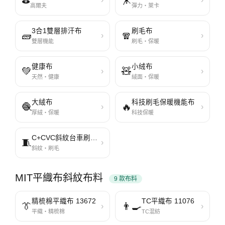
⛳
🤸
高爾夫
彈力・萊卡
3合1雙層排汗布
刷毛布
🧱
🧣
›
›
雙層機能
刷毛・保暖
健康布
小绒布
💚
🧸
›
›
天然・健康
絨面・保暖
大絨布
科技刷毛保暖機能布
🧶
🔥
›
›
厚絨・保暖
科技保暖
C+CVC斜紋台車刷毛布
🧵
›
斜紋・刷毛
MIT平織布斜紋布料
9 款布料
精梳棉平織布 13672
TC平織布 11076
👔
👨‍🍳
›
›
平織・精梳棉
TC混紡