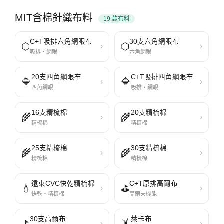
MIT含棉針織布料
19 款布料
C+T吸排六角網眼布
30支六角網眼布
⬡
⬡
›
›
吸排・網眼
六角網眼
20支四角網眼布
C+T吸排四角網眼布
🔷
🔷
›
›
四角網眼
吸排・網眼
16支精梳棉
20支精梳棉
🌾
🌾
›
›
精梳棉
精梳棉
25支精梳棉
30支精梳棉
🌾
🌾
›
›
精梳棉
精梳棉
遠東CVC快乾精梳棉
C+T原排高爾布
💧
⛳
›
›
快乾・精梳棉
高爾夫機能
30支高爾布
萊卡布
›
›