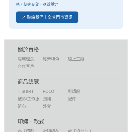
務，快速交貨、品質穩定
📍 聯絡我們｜全省門市資訊
關於百格
服務理念
經營特色
線上工廠
合作客戶
商品總覽
T-SHIRT
POLO
廚師服
襯衫/工作服
圍裙
配件
背心
外套
印繡．款式
各式印刷
電腦繡花
款式設計加工