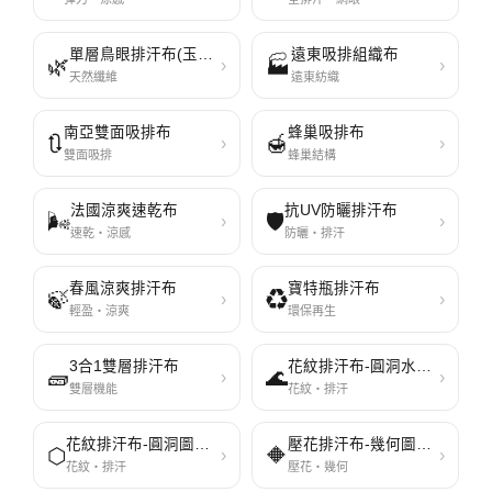
單層鳥眼排汗布(玉米布)
遠東吸排組織布
🌿
🏭
›
›
天然纖維
遠東紡織
南亞雙面吸排布
蜂巢吸排布
🔃
🍯
›
›
雙面吸排
蜂巢結構
法國涼爽速乾布
抗UV防曬排汗布
🌬️
🛡️
›
›
速乾・涼感
防曬・排汗
春風涼爽排汗布
寶特瓶排汗布
🍃
♻️
›
›
輕盈・涼爽
環保再生
3合1雙層排汗布
花紋排汗布-圓洞水波系列1609
🧱
🌊
›
›
雙層機能
花紋・排汗
花紋排汗布-圓洞圖形系列1608
壓花排汗布-幾何圖形系列1610
⬡
🔶
›
›
花紋・排汗
壓花・幾何