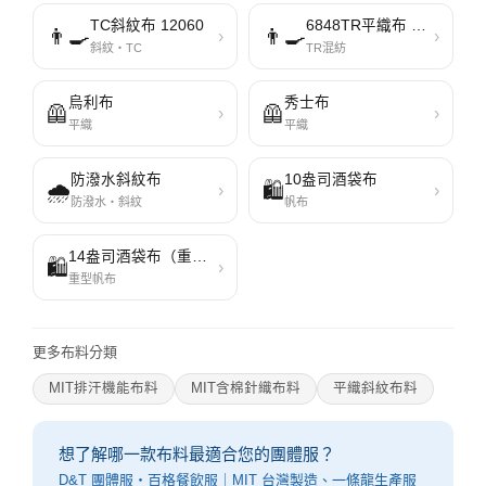
TC斜紋布 12060
6848TR平織布 353
👨‍🍳
👨‍🍳
›
›
斜紋・TC
TR混紡
烏利布
秀士布
🦺
🦺
›
›
平織
平織
防潑水斜紋布
10盎司酒袋布
🌧️
🛍️
›
›
防潑水・斜紋
帆布
14盎司酒袋布（重型帆布）
🛍️
›
重型帆布
更多布料分類
MIT排汗機能布料
MIT含棉針織布料
平織斜紋布料
想了解哪一款布料最適合您的團體服？
D&T 團體服・百格餐飲服｜MIT 台灣製造、一條龍生產服