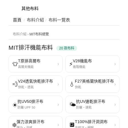
其他布料
首頁
布料介紹
布料一覽表
布料介紹 ›
MIT布料總覽
MIT排汗機能布料
20 款布料
T原排高爾布
V28機能布
👕
⚡
›
›
高爾夫機能
進階機能
V24透氣快乾排汗布
F27英格蘭快乾排汗布
💨
💧
›
›
快乾・透氣
快乾
抗UV50排汗布
抗UV速乾排汗布
☀️
🌤️
›
›
防曬 UPF 50
防曬・速乾
彈力涼爽排汗布
T100%排汗洞洞布
❄️
🔲
›
›
彈力・涼感
全排汗・網眼