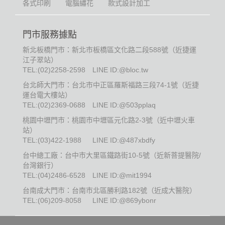
各式印刷
電腦繡花
款式設計加工
門市服務據點
新北板橋門市：新北市板橋區文化路二段588號（近捷運
江子翠站）
TEL:
(02)2258-2598
LINE ID:@bloc.tw
台北師大門市：台北市中正區羅斯福路三段74-1號（近捷
運台電大樓站）
TEL:
(02)2369-0688
LINE ID:@503pplaq
桃園中壢門市：桃園市中壢區元化路2-3號（近中壢火車
站）
TEL:
(03)422-1988
LINE ID:@487xbdfy
台中總工廠：台中市大里區鐵路街10-5號（近新菩提醫院/
台灣銀行）
TEL:
(04)2486-6528
LINE ID:@mit1994
台南成大門市：台南市北區勝利路182號（近成大醫院）
TEL:
(06)209-8058
LINE ID:@869ybonr